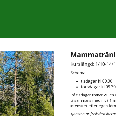
Mammatränin
Kurslängd: 1/10-14/
Schema
tisdagar kl 09.30
torsdagar kl 09.30
På tisdagar tränar vi i en
tillsammans med nivå 1 me
intensitet efter egen för
Tjänsten är friskvårdsberät