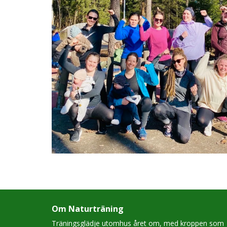
Om Naturträning
Träningsglädje utomhus året om, med kroppen som