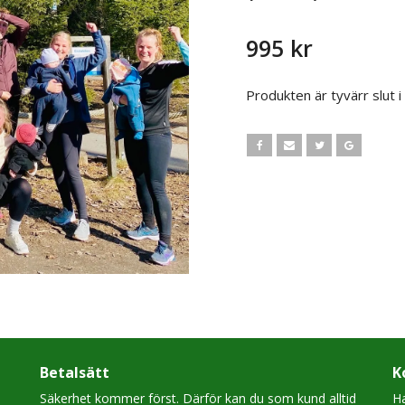
995 kr
Produkten är tyvärr slut i l
Betalsätt
K
Säkerhet kommer först. Därför kan du som kund alltid
Ha