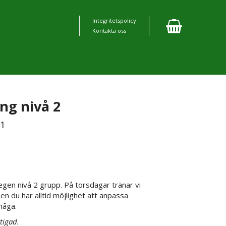
Integritetspolicy
Kontakta oss
g nivå 2
11
 egen nivå 2 grupp. På torsdagar tränar vi
n du har alltid möjlighet att anpassa
måga.
tigad.