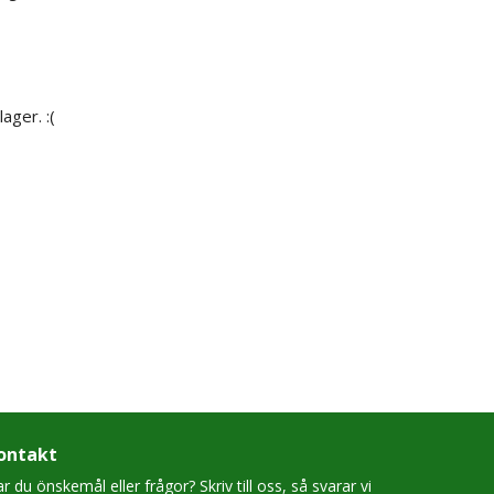
ager. :(
ontakt
r du önskemål eller frågor? Skriv till oss, så svarar vi